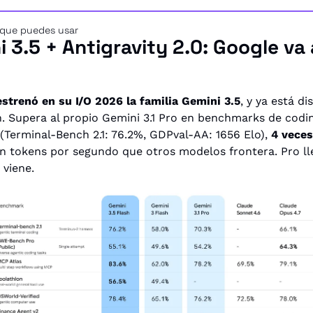
 que puedes usar
 3.5 + Antigravity 2.0: Google va a
strenó en su I/O 2026 la familia Gemini 3.5
, y ya está di
h. Supera al propio Gemini 3.1 Pro en benchmarks de codin
(Terminal-Bench 2.1: 76.2%, GDPval-AA: 1656 Elo), 
4 veces
en tokens por segundo que otros modelos frontera. Pro lle
viene.