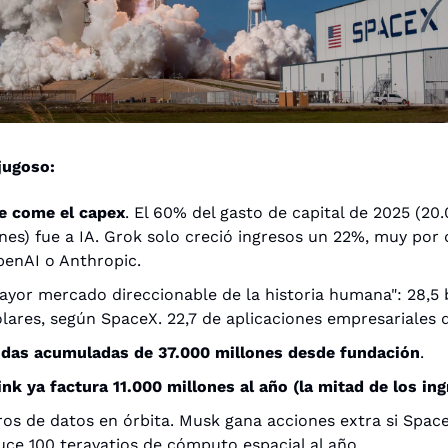
jugoso:
e come el capex
. El 60% del gasto de capital de 2025 (20.
nes) fue a IA. Grok solo creció ingresos un 22%, muy por 
enAI o Anthropic.
ayor mercado direccionable de la historia humana": 28,5 b
lares, según SpaceX. 22,7 de aplicaciones empresariales d
idas acumuladas de 37.000 millones desde fundación
. 
ink ya factura 11.000 millones al año (la mitad de los ing
os de datos en órbita. Musk gana acciones extra si Space
ce 100 teravatios de cómputo espacial al año.