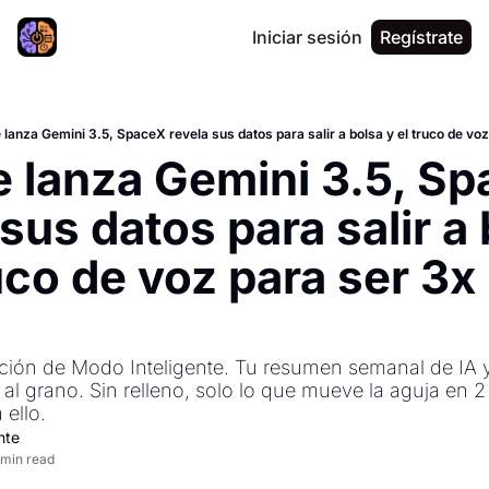
Iniciar sesión
Regístrate
lanza Gemini 3.5, SpaceX revela sus datos para salir a bolsa y el truco de voz 
 lanza Gemini 3.5, Sp
sus datos para salir a 
uco de voz para ser 3x 
ción de Modo Inteligente. Tu resumen semanal de IA y
to al grano. Sin relleno, solo lo que mueve la aguja en 2
 ello.
nte
 min read