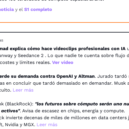
noticia
 y el
 S1 completo
as
mad explica cómo hace videoclips profesionales con IA
 
nway y Seedance 2 . Lo que nadie te cuenta sobre flujo d
costes y límites reales. 
Ver vídeo
erde su demanda contra OpenAI y Altman
. Jurado tardó
as en concluir que tardó demasiado en demandar. Musk a
cuito. 
Leer más
nk (BlackRock): 
"los futuros sobre cómputo serán una nu
 activos"
. Avisa de escasez en chips, energía y compute. 
k invierte decenas de miles de millones en data centers j
t, Nvidia y MGX. 
Leer más