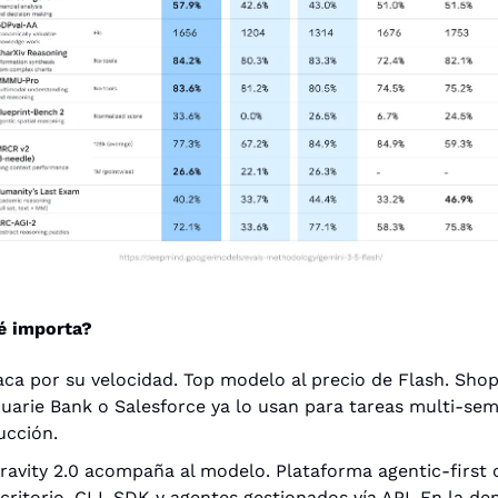
é importa?
ca por su velocidad. Top modelo al precio de Flash. Shopif
arie Bank o Salesforce ya lo usan para tareas multi-sem
ucción.
ravity 2.0 acompaña al modelo. Plataforma agentic-first 
critorio, CLI, SDK y agentes gestionados vía API. En la de