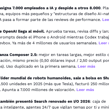
signa 7.000 empleados a IA y despide a otros 8.000
. Pla
a, equipos más pequeños y "estructuras de diseño AI-nativ
A pasa a formar parte de las reviews de performance. 
Lee
 OpenAI llega al móvil. 
Aprueba tareas, revisa diffs y lanz
rompts desde el iPhone o Android mientras Codex trabaja
vbox. Ya más de 4 millones de usuarios semanales. 
Leer
lanza Composer 2.5:
 mejor en tareas largas, mejor estilo d
ción, mismo precio (0,50 dólares input / 2,50 output por
s). Uso duplicado en la primera semana. 
Leer más
.500 unidades en 2025 (más que Tesla), facturó 250 millon
. Apunta a 7.000 millones de valoración. 
Leer más
también presentó Search renovado en I/O 2026
: caja de 
 inteligente, agentes 24/7 que vigilan temas por ti y mini